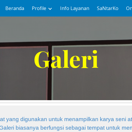
Beranda
Profile
Info Layanan
SaNtarKo
On
ip to main content
Skip to navigat
Galeri
at yang digunakan untuk menampilkan karya seni a
a. Galeri biasanya berfungsi sebagai tempat untuk me