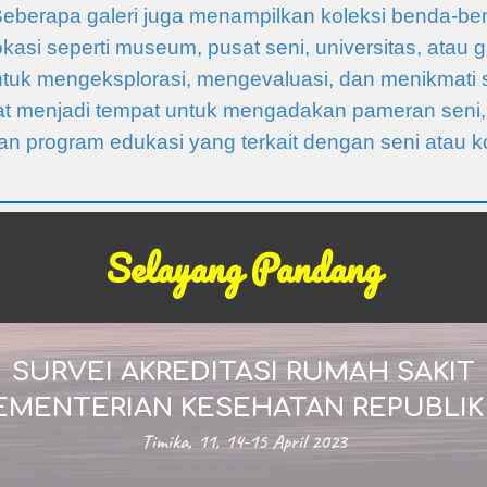
. Beberapa galeri juga menampilkan koleksi benda-ben
kasi seperti museum, pusat seni, universitas, atau g
tuk mengeksplorasi, mengevaluasi, dan menikmati 
apat menjadi tempat untuk mengadakan pameran seni,
 dan program edukasi yang terkait dengan seni ata
Selayang Pandang
SURVEI AKREDITASI RUMAH SAKIT
EMENTERIAN KESEHATAN REPUBLIK
Timika, 11, 14-15 April 2023