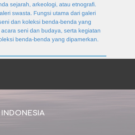
da sejarah, arkeologi, atau etnografi.
aleri swasta. Fungsi utama dari galeri
seni dan koleksi benda-benda yang
 acara seni dan budaya, serta kegiatan
u koleksi benda-benda yang dipamerkan.
 INDONESIA