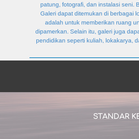
patung, fotografi, dan instalasi seni
Galeri dapat ditemukan di berbagai lo
adalah untuk memberikan ruang un
dipamerkan. Selain itu, galeri juga d
pendidikan seperti kuliah, lokakarya,
STANDAR K