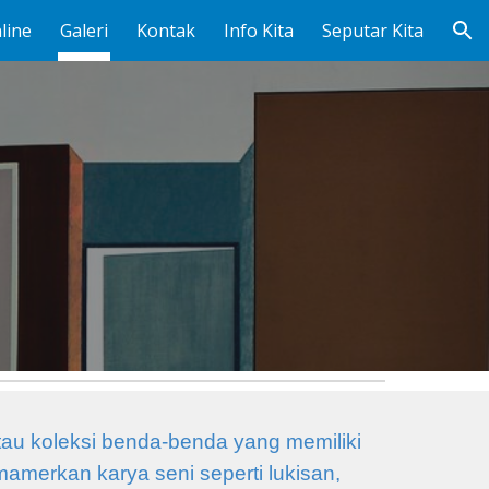
line
Galeri
Kontak
Info Kita
Seputar Kita
ion
tau koleksi benda-benda yang memiliki
mamerkan karya seni seperti lukisan,