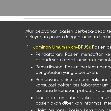
Alur pelayanan pasien berbeda-beda ter
pelayanan pasien dengan jaminan Umum 
1.
Jaminan Umum (Non-BPJS):
Pasien d
Pendaftaran
: Pasien mendaftar ke
pribadi serta detail jaminan keseha
Pemeriksaan
: Pasien bertemu deng
pengobatan yang diperlukan.
Pembayaran
: Setelah pemeriksaan 
konsultasi dokter, tes laboratori
asuransi kesehatan pribadi jika dimili
Tindakan Tambahan
: Jika diperlu
pasien akan diberikan informasi m
Klaim Asuransi
: Pasien kemudian p