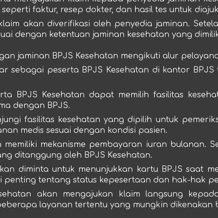
erti faktur, resep dokter, dan hasil tes untuk diaj
 klaim akan diverifikasi oleh penyedia jaminan. Sete
ai dengan ketentuan jaminan kesehatan yang dimilik
gan jaminan BPJS Kesehatan mengikuti alur pelayana
ar sebagai peserta BPJS Kesehatan di kantor BPJS t
erta BPJS Kesehatan dapat memilih fasilitas keseha
ama dengan BPJS.
ungi fasilitas kesehatan yang dipilih untuk pemeriks
an medis sesuai dengan kondisi pasien.
n memiliki mekanisme pembayaran iuran bulanan. Se
ng ditanggung oleh BPJS Kesehatan.
akan diminta untuk menunjukkan kartu BPJS saat me
rmasi penting tentang status kepesertaan dan hak-hak 
kesehatan akan mengajukan klaim langsung kepad
beberapa layanan tertentu yang mungkin dikenakan