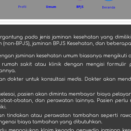
Profil
Umum
BPJS
Beranda
gantung pada jenis jaminan kesehatan yang dimiliki.
(non-BPJS), jaminan BPJS Kesehatan, dan beberapa 
engan jaminan kesehatan umum biasanya mengikuti al
 rumah sakit atau klinik dengan mengisi formulir
tannya.
an dokter untuk konsultasi medis. Dokter akan men
selesai, pasien akan diminta membayar biaya pelaya
um, obat-obatan, dan perawatan lainnya. Pasien pe
ki.
kan tindakan atau perawatan tambahan seperti rawat
engenai biaya tambahan yang dibutuhkan.
erlu mengajukan klaim kepada penyedia jaminan ke