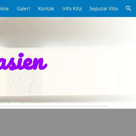
line
Galeri
Kontak
Info Kita
Seputar Kita
ion
asien