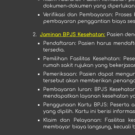
dokumen-dokumen yang diperlukan sep
Verifikasi dan Pembayaran
: Proses
pembayaran penggantian biaya sesu
2.
Jaminan BPJS Kesehatan:
Pasien den
Pendaftaran
: Pasien harus mendaft
tersedia.
Pemilihan Fasilitas Kesehatan
: Pes
rumah sakit rujukan yang bekerjas
Pemeriksaan
: Pasien dapat mengunj
tersebut akan memberikan penangan
Pembayaran Iuran
: BPJS Kesehata
mendapatkan layanan kesehatan ya
Penggunaan Kartu BPJS
: Peserta 
yang dipilih. Kartu ini berisi info
Klaim dan Pelayanan
: Fasilitas 
membayar biaya langsung, kecuali 