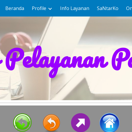
Beranda
Profile
Info Layanan
SaNtarKo
On
ip to main content
Skip to navigat
 Pelayanan P